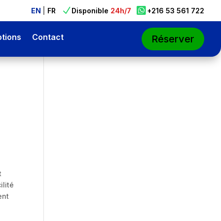

N

EN
|
FR
Disponible
24h/7
+216 53 561 722
tions
Contact
Réserver
t
ilité
ent