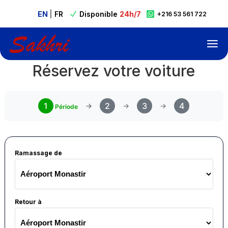
EN
|
FR
Disponible
24h/7

N

+216 53 561 722
Réservez votre voiture
1
2
3
4
Période
Ramassage de
Retour à