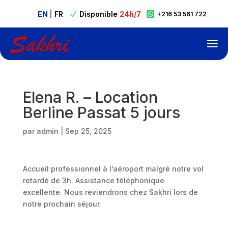
EN
|
FR
Disponible
24h/7

N

+216 53 561 722
Elena R. – Location
Berline Passat 5 jours
par
admin
|
Sep 25, 2025
Accueil professionnel à l’aéroport malgré notre vol
retardé de 3h. Assistance téléphonique
excellente. Nous reviendrons chez Sakhri lors de
notre prochain séjour.