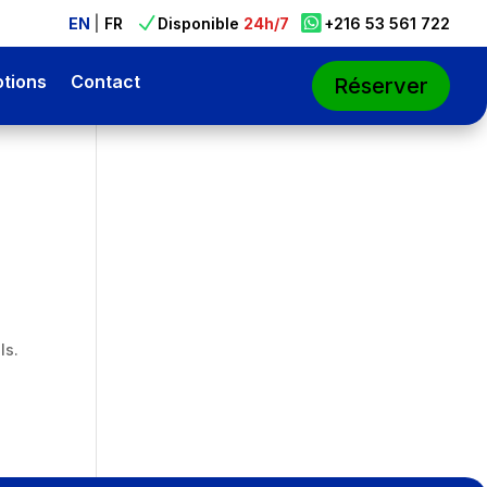

N

EN
|
FR
Disponible
24h/7
+216 53 561 722
tions
Contact
Réserver
ls.