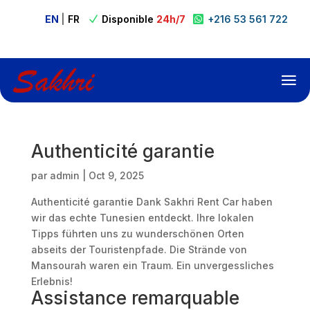
EN
|
FR
Disponible
24h/7
+216 53 561 722

N

Authenticité garantie
par
admin
|
Oct 9, 2025
Authenticité garantie Dank Sakhri Rent Car haben
wir das echte Tunesien entdeckt. Ihre lokalen
Tipps führten uns zu wunderschönen Orten
abseits der Touristenpfade. Die Strände von
Mansourah waren ein Traum. Ein unvergessliches
Erlebnis!
Assistance remarquable