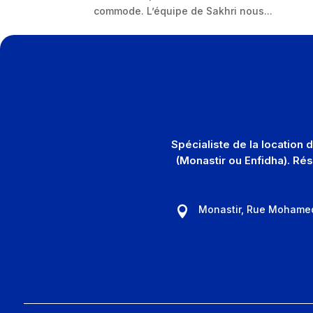
commode. L’équipe de Sakhri nous...
Spécialiste de la location
(Monastir ou Enfidha). Ré
Monastir, Rue Mohame
