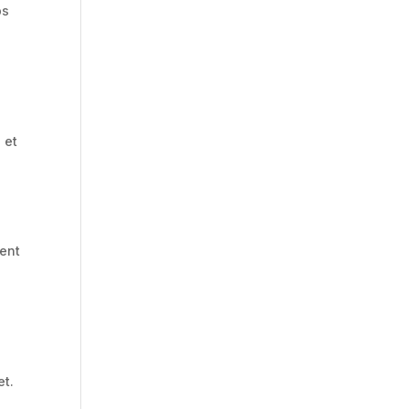
ps
 et
Rent
et.