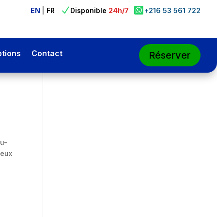

N

EN
|
FR
Disponible
24h/7
+216 53 561 722
tions
Contact
Réserver
au-
ieux