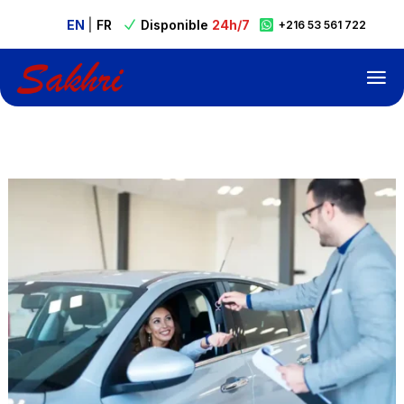
EN
|
FR
Disponible
24h/7

N

+216 53 561 722